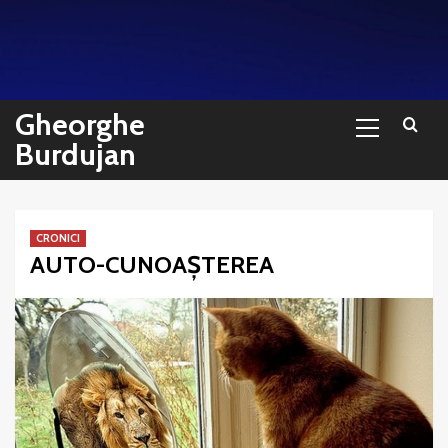
Sari
la
conținut
Primary
Gheorghe
Menu
Burdujan
CRONICI
AUTO-CUNOAȘTEREA