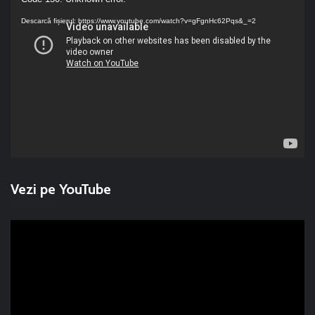
Player
video
Descarcă fișierul: https://www.youtube.com/watch?v=gFgnHc62Pqs&_=2
Vezi pe YouTube
Player
video