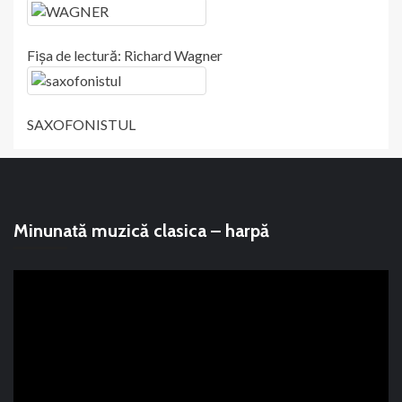
Fișa de lectură: Richard Wagner
SAXOFONISTUL
Minunată muzică clasica – harpă
Player
video