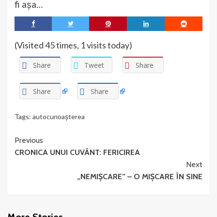
fi așa…
(Visited 45 times, 1 visits today)
Share
Tweet
Share
Share
Share
Tags:
autocunoașterea
Continue
Previous
CRONICA UNUI CUVÂNT: FERICIREA
Reading
Next
„NEMIȘCARE” – O MIȘCARE ÎN SINE