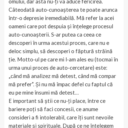
omului, dar asta nu-ți va aduce fericirea.
Câteodată auto-cunoașterea te poate arunca
într-o depresie iremediabilă. Mă refer la acei
oameni care pot despuia și înțelege procesul
auto-cunoașterii. S-ar putea ca ceea ce
descoperi în urma acestui proces, care nu e
deloc simplu, să descoperi o făptură străină
ție. Motto-ul pe care mi l-am ales eu (tocmai în
urma unui proces de auto-cercetare) este:
„când mă analizez mă detest, când mă compar
mă prefer”. Și nu mă împac defel cu faptul că
eu pe mine însumi mă detest…
E important să știi ce nu-ți place, între ce
bariere poți să faci concesii, ce anume
consideri a fi intolerabil, care îți sunt nevoile
materiale și spirituale. După ce ne înțelegem