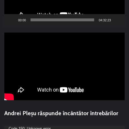
00:00
04:32:23
Andrei Pleșu răspunde încântător întrebărilor
Code 150: Unknown error.