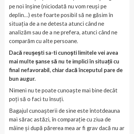
pe noi înșine (niciodată nu vom reuși pe
deplin…) este foarte posibil să ne găsim în
situația de a ne detesta atunci când ne
analizăm sau de a ne prefera, atunci când ne
comparăm cu alte persoane.
Dacă reu
ș
e
ș
ti sa-ti cuno
ș
ti limitele vei avea
mai multe
ș
anse să nu te implici în situa
ț
ii cu
final nefavorabil, chiar dacă începutul pare de
bun augur.
Nimeni nu te poate cunoaște mai bine decât
poți să o faci tu însuți.
Bagajul cunoașterii de sine este întotdeauna
mai sărac astăzi, în comparație cu ziua de
mâine și după părerea mea ar fi grav dacă nu ar