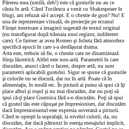
Părerea mea (umilă, deh!) este că gusturile nu au ce
căuta în artă. Când Tocilescu a venit cu Shakespeare în
blugi, am refuzat să-l accept. E o chestie de gust? Nu! E
una de reprezentare vizuală, de proiecţie pe ecranul
Fiinţei interioare a imaginii sugerată de textul original
(nu transfigurat după trăsnaia unui regizor, indiferent
care). Ce farmec ar avea Romeo şi Julieta fără atmosfera
specifică epocii în care s-a desfăşurat drama.
Arta este, trebuie să fie, o chestie care ne dinamizează
fiinţa lăuntrică. Altfel este non-artă. Parametrii în care
discutăm, atunci când o facem, despre artă, nu sunt
parametrii aplicabili gustului. Sigur se spune că gusturile
şi culorile nu se discută, dar nu în artă. Poate că în
alimentaţie, în modă etc. În pictură ai putea să spui că îţi
place albul şi roşul şi nu mai discutăm, dar nu poţi să
spui că-ţi place Guernica fără s-o discutăm. Poţi să spui
că gustul tău este căpuşat pe Impresionism, dar discutăm
dacă Impresionismul este expresia suverană a picturii.
Când te opreşti la suprafaţă, la nivelul culorii, da, nu
discutăm, dar dacă pătrunzi în esenţa mesajului implicit,