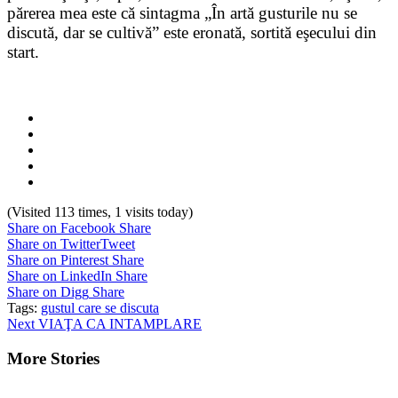
părerea mea este că sintagma „În artă gusturile nu se
discută, dar se cultivă” este eronată, sortită eşecului din
start.
(Visited 113 times, 1 visits today)
Share on Facebook
Share
Share on Twitter
Tweet
Share on Pinterest
Share
Share on LinkedIn
Share
Share on Digg
Share
Tags:
gustul care se discuta
Continue
Next
VIAŢA CA INTAMPLARE
Reading
More Stories