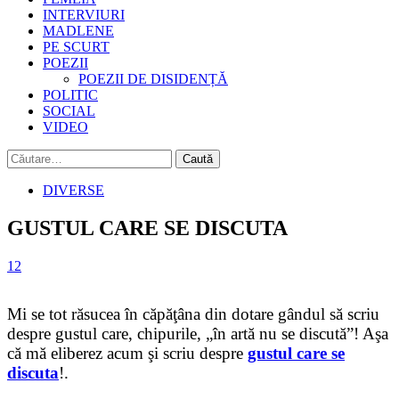
INTERVIURI
MADLENE
PE SCURT
POEZII
POEZII DE DISIDENȚĂ
POLITIC
SOCIAL
VIDEO
Caută
după:
DIVERSE
GUSTUL CARE SE DISCUTA
12
Mi se tot răsucea în căpăţâna din dotare gândul să scriu
despre gustul care, chipurile, „în artă nu se discută”! Aşa
că mă eliberez acum şi scriu despre
gustul care se
discuta
!.