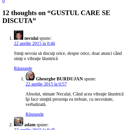
0
12 thoughts on “
GUSTUL CARE SE
DISCUTA
”
neculai
spune:
22 aprilie 2015 la 0:46
Simţi nevoia să discuţi orice, despre orice, doar atunci când
simţi o vibraţie lăuntrică
Răspunde
Gheorghe BURDUJAN
spune:
22 aprilie 2015 la 0:57
Absolut, stimate Neculai. Când acea vibraţie lăuntrică
îşi face simţită prezenţa ea trebuie, cu necesitate,
verbalizată.
Răspunde
adam
spune:
22 aprilie 2015 la 0:45