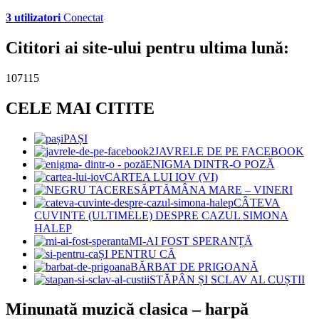
3 utilizatori
Conectat
Cititori ai site-ului pentru ultima lună:
107115
CELE MAI CITITE
PAȘI
JAVRELE DE PE FACEBOOK
ENIGMA DINTR-O POZĂ
CARTEA LUI IOV (VI)
SĂPTĂMÂNA MARE – VINERI
CÂTEVA
CUVINTE (ULTIMELE) DESPRE CAZUL SIMONA
HALEP
MI-AI FOST SPERANȚĂ
ȘI PENTRU CĂ
BĂRBAT DE PRIGOANĂ
STĂPÂN ȘI SCLAV AL CUȘTII
Minunată muzică clasica – harpă