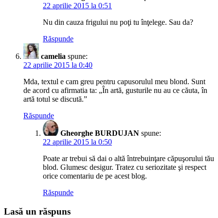
22 aprilie 2015 la 0:51
Nu din cauza frigului nu poţi tu înţelege. Sau da?
Răspunde
camelia
spune:
22 aprilie 2015 la 0:40
Mda, textul e cam greu pentru capusorulul meu blond. Sunt
de acord cu afirmatia ta: „În artă, gusturile nu au ce căuta, în
artă totul se discută.”
Răspunde
Gheorghe BURDUJAN
spune:
22 aprilie 2015 la 0:50
Poate ar trebui să dai o altă întrebuinţare căpuşorului tău
blod. Glumesc desigur. Tratez cu seriozitate şi respect
orice comentariu de pe acest blog.
Răspunde
Lasă un răspuns