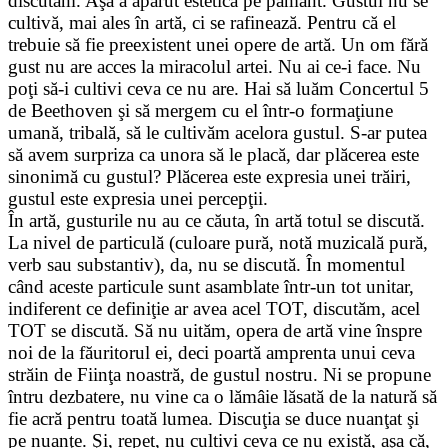
discutăm. Aşa a apărut estetica pe pământ. Gustul nu se
cultivă, mai ales în artă, ci se rafinează. Pentru că el
trebuie să fie preexistent unei opere de artă. Un om fără
gust nu are acces la miracolul artei. Nu ai ce-i face. Nu
poţi să-i cultivi ceva ce nu are. Hai să luăm Concertul 5
de Beethoven şi să mergem cu el într-o formaţiune
umană, tribală, să le cultivăm acelora gustul. S-ar putea
să avem surpriza ca unora să le placă, dar plăcerea este
sinonimă cu gustul? Plăcerea este expresia unei trăiri,
gustul este expresia unei percepţii.
În artă, gusturile nu au ce căuta, în artă totul se discută.
La nivel de particulă (culoare pură, notă muzicală pură,
verb sau substantiv), da, nu se discută. În momentul
când aceste particule sunt asamblate într-un tot unitar,
indiferent ce definiţie ar avea acel TOT, discutăm, acel
TOT se discută. Să nu uităm, opera de artă vine înspre
noi de la făuritorul ei, deci poartă amprenta unui ceva
străin de Fiinţa noastră, de gustul nostru. Ni se propune
întru dezbatere, nu vine ca o lămâie lăsată de la natură să
fie acră pentru toată lumea. Discuţia se duce nuanţat şi
pe nuanţe. Şi, repet, nu cultivi ceva ce nu există, aşa că,