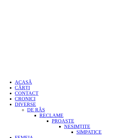
Sari
Gheorghe
la
conținut
Burdujan
Primary
ACASĂ
Menu
CĂRȚI
CONTACT
CRONICI
DIVERSE
DE RÂS
RECLAME
PROASTE
NESIMȚITE
SIMPATICE
FEMEIA