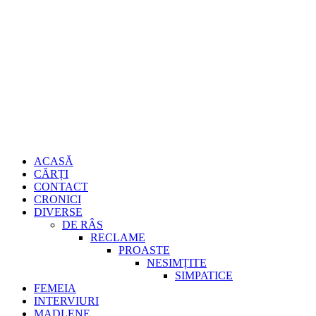
Sari
Gheorghe Burd
la
conținut
Primary
ACASĂ
Menu
CĂRȚI
CONTACT
CRONICI
DIVERSE
DE RÂS
RECLAME
PROASTE
NESIMȚITE
SIMPATICE
FEMEIA
INTERVIURI
MADLENE