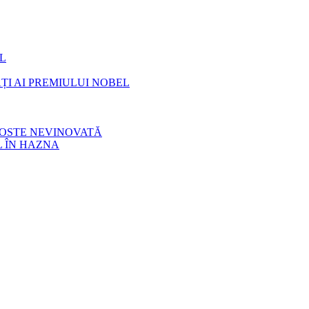
OL
I AI PREMIULUI NOBEL
GOSTE NEVINOVATĂ
L ÎN HAZNA