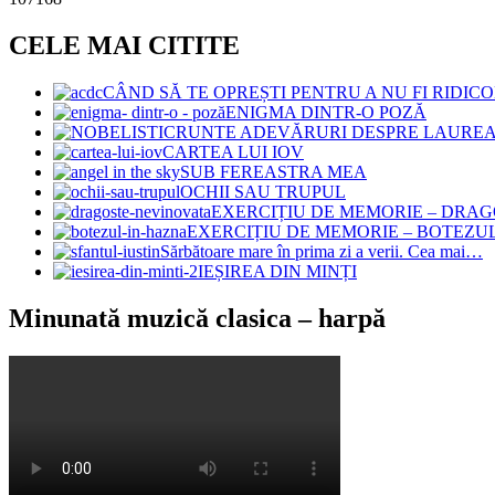
CELE MAI CITITE
CÂND SĂ TE OPREȘTI PENTRU A NU FI RIDIC
ENIGMA DINTR-O POZĂ
CRUNTE ADEVĂRURI DESPRE LAUREAȚ
CARTEA LUI IOV
SUB FEREASTRA MEA
OCHII SAU TRUPUL
EXERCIȚIU DE MEMORIE – DRA
EXERCIȚIU DE MEMORIE – BOTEZU
Sărbătoare mare în prima zi a verii. Cea mai…
IEȘIREA DIN MINȚI
Minunată muzică clasica – harpă