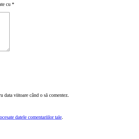
ate cu
*
ru data viitoare când o să comentez.
cesate datele comentariilor tale
.