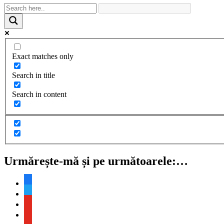
Exact matches only
Search in title
Search in content
Urmărește-mă și pe următoarele:…
facebook
twitter
youtube
youtube
youtube