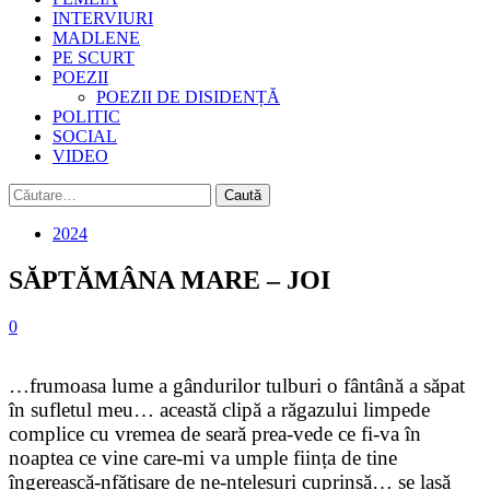
INTERVIURI
MADLENE
PE SCURT
POEZII
POEZII DE DISIDENȚĂ
POLITIC
SOCIAL
VIDEO
Caută
după:
2024
SĂPTĂMÂNA MARE – JOI
0
…frumoasa lume a gândurilor tulburi o fântână a săpat
în sufletul meu… această clipă a răgazului limpede
complice cu vremea de seară prea-vede ce fi-va în
noaptea ce vine care-mi va umple ființa de tine
îngerească-nfățișare de ne-nțelesuri cuprinsă… se lasă