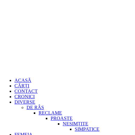
Sari
Gheorghe
la
conținut
Burdujan
Primary
ACASĂ
Menu
CĂRȚI
CONTACT
CRONICI
DIVERSE
DE RÂS
RECLAME
PROASTE
NESIMȚITE
SIMPATICE
FEMEIA