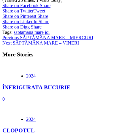
(Visited 25 times, 1 visits today)
Share on Facebook
Share
Share on Twitter
Tweet
Share on Pinterest
Share
Share on LinkedIn
Share
Share on Digg
Share
Tags:
saptamana mare joi
Continue
Previous
SĂPTĂMÂNA MARE – MIERCURI
Next
SĂPTĂMÂNA MARE – VINERI
Reading
More Stories
2024
ÎNFRIGURATA BUCURIE
0
2024
CLOPOTUL