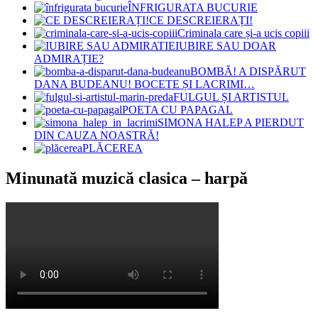
ÎNFRIGURATA BUCURIE
CE DESCREIERAȚI!
Criminala care și-a ucis copiii
IUBIRE SAU DOAR
ADMIRAȚIE?
BOMBĂ! A DISPĂRUT
DANA BUDEANU! BOCETE ȘI LACRIMI…
FULGUL ȘI ARTISTUL
POETA CU PAPAGAL
SIMONA HALEP A PIERDUT
DIN CAUZA NOASTRĂ!
PLĂCEREA
Minunată muzică clasica – harpă