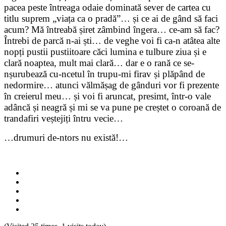
pacea peste întreaga odaie dominată sever de cartea cu
titlu suprem „viața ca o pradă”… și ce ai de gând să faci
acum? Mă întreabă șiret zâmbind îngera… ce-am să fac?
Întrebi de parcă n-ai ști… de veghe voi fi ca-n atâtea alte
nopți pustii pustiitoare căci lumina e tulbure ziua și e
clară noaptea, mult mai clară… dar e o rană ce se-
nșurubează cu-ncetul în trupu-mi firav și plăpând de
nedormire… atunci vălmășag de gânduri vor fi prezente
în creierul meu… și voi fi aruncat, presimt, într-o vale
adâncă și neagră și mi se va pune pe creștet o coroană de
trandafiri veștejiți întru vecie…
…drumuri de-ntors nu există!…