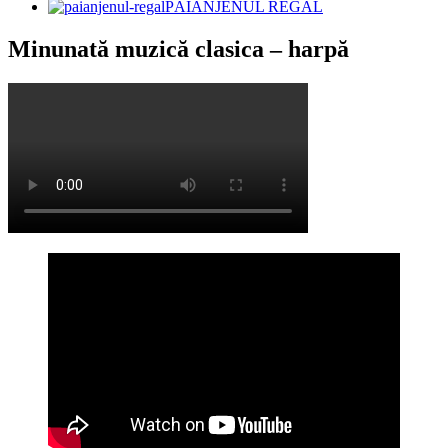
PĂIANJENUL REGAL
Minunată muzică clasica – harpă