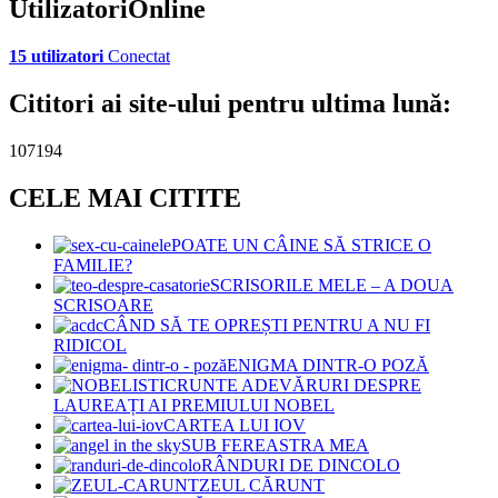
UtilizatoriOnline
15 utilizatori
Conectat
Cititori ai site-ului pentru ultima lună:
107194
CELE MAI CITITE
POATE UN CÂINE SĂ STRICE O
FAMILIE?
SCRISORILE MELE – A DOUA
SCRISOARE
CÂND SĂ TE OPREȘTI PENTRU A NU FI
RIDICOL
ENIGMA DINTR-O POZĂ
CRUNTE ADEVĂRURI DESPRE
LAUREAȚI AI PREMIULUI NOBEL
CARTEA LUI IOV
SUB FEREASTRA MEA
RÂNDURI DE DINCOLO
ZEUL CĂRUNT