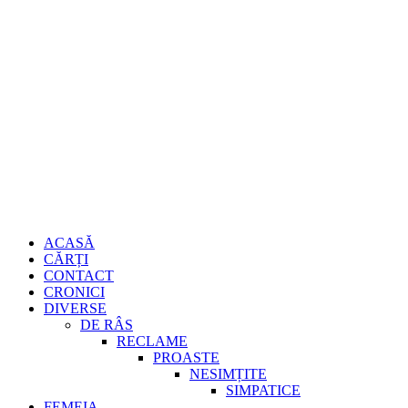
Sari
Gheorghe
la
conținut
Burdujan
Primary
ACASĂ
Menu
CĂRȚI
CONTACT
CRONICI
DIVERSE
DE RÂS
RECLAME
PROASTE
NESIMȚITE
SIMPATICE
FEMEIA