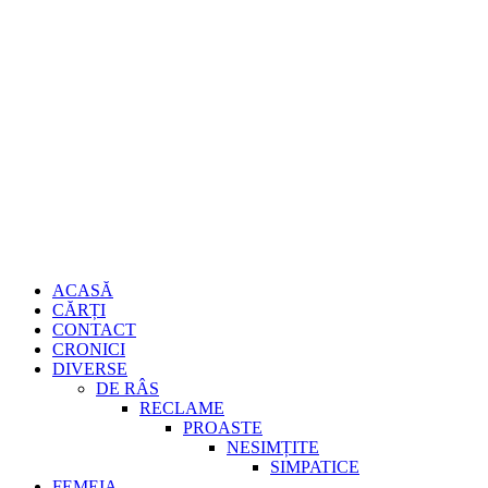
Sari
Gheorghe
la
conținut
Burdujan
Primary
ACASĂ
Menu
CĂRȚI
CONTACT
CRONICI
DIVERSE
DE RÂS
RECLAME
PROASTE
NESIMȚITE
SIMPATICE
FEMEIA