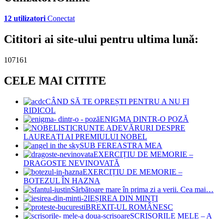
12 utilizatori
Conectat
Cititori ai site-ului pentru ultima lună:
107161
CELE MAI CITITE
CÂND SĂ TE OPREȘTI PENTRU A NU FI
RIDICOL
ENIGMA DINTR-O POZĂ
CRUNTE ADEVĂRURI DESPRE
LAUREAȚI AI PREMIULUI NOBEL
SUB FEREASTRA MEA
EXERCIȚIU DE MEMORIE –
DRAGOSTE NEVINOVATĂ
EXERCIȚIU DE MEMORIE –
BOTEZUL ÎN HAZNA
Sărbătoare mare în prima zi a verii. Cea mai…
IEȘIREA DIN MINȚI
BREXIT-UL ROMÂNESC
SCRISORILE MELE – A