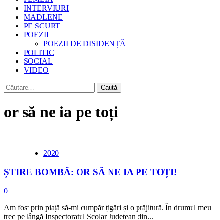
INTERVIURI
MADLENE
PE SCURT
POEZII
POEZII DE DISIDENȚĂ
POLITIC
SOCIAL
VIDEO
Caută
după:
or să ne ia pe toți
2020
ȘTIRE BOMBĂ: OR SĂ NE IA PE TOȚI!
0
Am fost prin piață să-mi cumpăr țigări și o prăjitură. În drumul meu
trec pe lângă Inspectoratul Școlar Județean din...