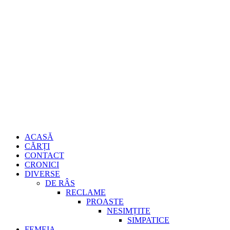
Sari
Gheorghe
la
conținut
Burdujan
Primary
ACASĂ
Menu
CĂRȚI
CONTACT
CRONICI
DIVERSE
DE RÂS
RECLAME
PROASTE
NESIMȚITE
SIMPATICE
FEMEIA