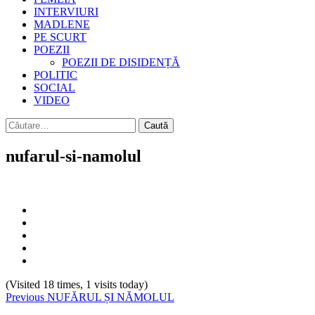
INTERVIURI
MADLENE
PE SCURT
POEZII
POEZII DE DISIDENȚĂ
POLITIC
SOCIAL
VIDEO
Caută
după:
nufarul-si-namolul
(Visited 18 times, 1 visits today)
Continue
Previous
NUFĂRUL ȘI NĂMOLUL