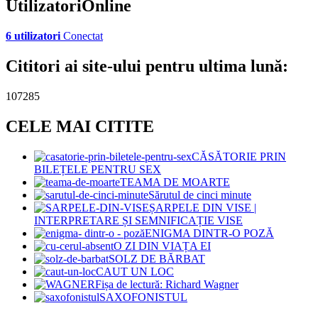
UtilizatoriOnline
6 utilizatori
Conectat
Cititori ai site-ului pentru ultima lună:
107285
CELE MAI CITITE
CĂSĂTORIE PRIN
BILEȚELE PENTRU SEX
TEAMA DE MOARTE
Sărutul de cinci minute
ȘARPELE DIN VISE |
INTERPRETARE ȘI SEMNIFICAȚIE VISE
ENIGMA DINTR-O POZĂ
O ZI DIN VIAȚA EI
SOLZ DE BĂRBAT
CAUT UN LOC
Fișa de lectură: Richard Wagner
SAXOFONISTUL