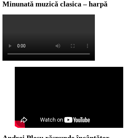
Minunată muzică clasica – harpă
Andrei Pleșu răspunde încântător