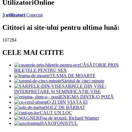
UtilizatoriOnline
3 utilizatori
Conectat
Cititori ai site-ului pentru ultima lună:
107284
CELE MAI CITITE
CĂSĂTORIE PRIN
BILEȚELE PENTRU SEX
TEAMA DE MOARTE
Sărutul de cinci minute
ȘARPELE DIN VISE |
INTERPRETARE ȘI SEMNIFICAȚIE VISE
ENIGMA DINTR-O POZĂ
O ZI DIN VIAȚA EI
SOLZ DE BĂRBAT
CAUT UN LOC
Fișa de lectură: Richard Wagner
SAXOFONISTUL