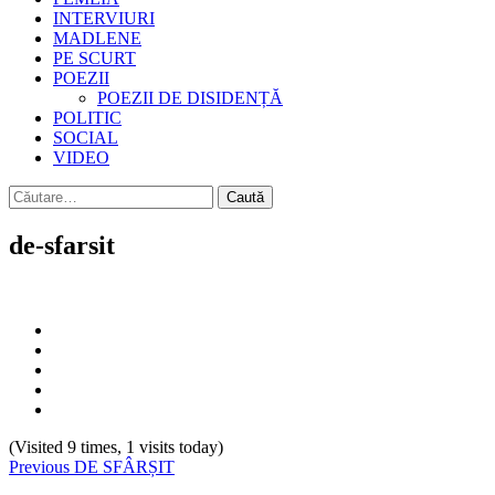
INTERVIURI
MADLENE
PE SCURT
POEZII
POEZII DE DISIDENȚĂ
POLITIC
SOCIAL
VIDEO
Caută
după:
de-sfarsit
(Visited 9 times, 1 visits today)
Continue
Previous
DE SFÂRȘIT