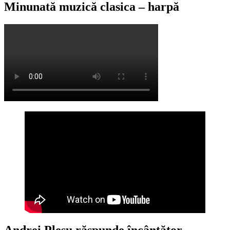
Minunată muzică clasica – harpă
Andrei Pleșu răspunde încântător