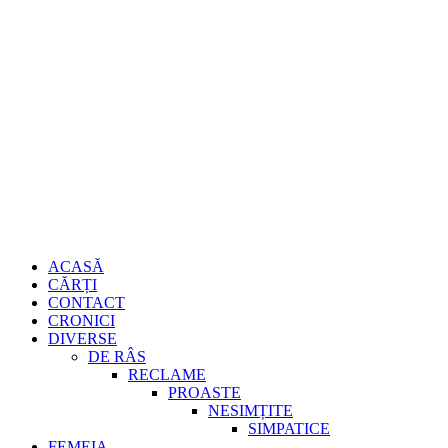
Sari
Gheorghe
la
conținut
Burdujan
Primary
ACASĂ
Menu
CĂRȚI
CONTACT
CRONICI
DIVERSE
DE RÂS
RECLAME
PROASTE
NESIMȚITE
SIMPATICE
FEMEIA