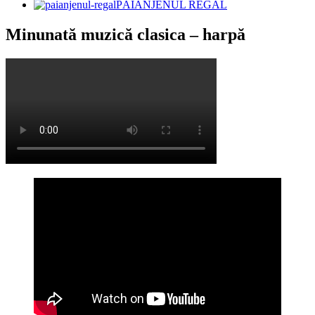
PĂIANJENUL REGAL
Minunată muzică clasica – harpă