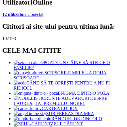
UtilizatoriOnline
12 utilizatori
Conectat
Cititori ai site-ului pentru ultima lună:
107193
CELE MAI CITITE
POATE UN CÂINE SĂ STRICE O
FAMILIE?
SCRISORILE MELE – A DOUA
SCRISOARE
CÂND SĂ TE OPREȘTI PENTRU A NU FI
RIDICOL
ENIGMA DINTR-O POZĂ
CRUNTE ADEVĂRURI DESPRE
LAUREAȚI AI PREMIULUI NOBEL
CARTEA LUI IOV
SUB FEREASTRA MEA
RÂNDURI DE DINCOLO
ZEUL CĂRUNT