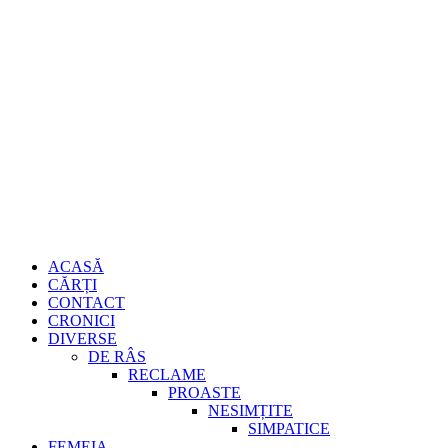
Sari
Gheorghe
la
conținut
Burdujan
Primary
ACASĂ
Menu
CĂRȚI
CONTACT
CRONICI
DIVERSE
DE RÂS
RECLAME
PROASTE
NESIMȚITE
SIMPATICE
FEMEIA