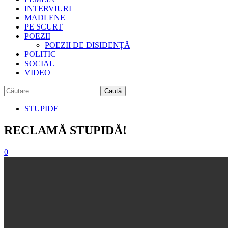
INTERVIURI
MADLENE
PE SCURT
POEZII
POEZII DE DISIDENȚĂ
POLITIC
SOCIAL
VIDEO
Caută
după:
STUPIDE
RECLAMĂ STUPIDĂ!
0