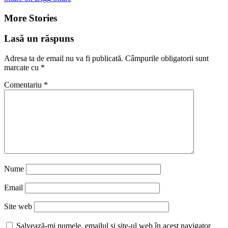
More Stories
Lasă un răspuns
Adresa ta de email nu va fi publicată.
Câmpurile obligatorii sunt
marcate cu
*
Comentariu
*
Nume
Email
Site web
Salvează-mi numele, emailul și site-ul web în acest navigator