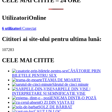
CELE MAI CITITE – 24 ORE
UtilizatoriOnline
6 utilizatori
Conectat
Cititori ai site-ului pentru ultima lună:
107283
CELE MAI CITITE
CĂSĂTORIE PRIN
BILEȚELE PENTRU SEX
TEAMA DE MOARTE
Sărutul de cinci minute
ȘARPELE DIN VISE |
INTERPRETARE ȘI SEMNIFICAȚIE VISE
ENIGMA DINTR-O POZĂ
O ZI DIN VIAȚA EI
SOLZ DE BĂRBAT
CAUT UN LOC