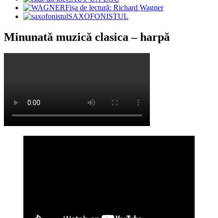
Fișa de lectură: Richard Wagner
SAXOFONISTUL
Minunată muzică clasica – harpă