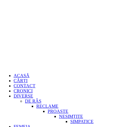
Sari
Gheorghe
la
conținut
Burdujan
Primary
ACASĂ
Menu
CĂRȚI
CONTACT
CRONICI
DIVERSE
DE RÂS
RECLAME
PROASTE
NESIMȚITE
SIMPATICE
FEMEIA