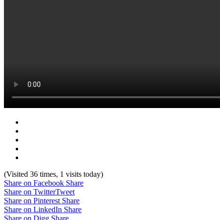
(Visited 36 times, 1 visits today)
Share on Facebook
Share
Share on Twitter
Tweet
Share on Pinterest
Share
Share on LinkedIn
Share
Share on Digg
Share