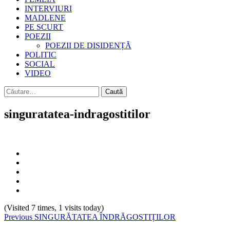
INTERVIURI
MADLENE
PE SCURT
POEZII
POEZII DE DISIDENȚĂ
POLITIC
SOCIAL
VIDEO
Caută
după:
singuratatea-indragostitilor
(Visited 7 times, 1 visits today)
Continue
Previous
SINGURĂTATEA ÎNDRĂGOSTIȚILOR