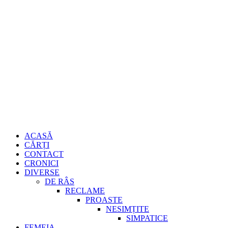
Sari
Gheorghe
la
conținut
Burdujan
Primary
ACASĂ
Menu
CĂRȚI
CONTACT
CRONICI
DIVERSE
DE RÂS
RECLAME
PROASTE
NESIMȚITE
SIMPATICE
FEMEIA