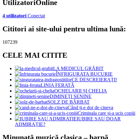
UtilizatoriOnline
4 utilizatori
Conectat
Cititori ai site-ului pentru ultima lună:
107239
CELE MAI CITITE
LA MEDICUL GRĂBIT
ÎNFRIGURATA BUCURIE
CE DESCREIERAȚI!
LINIA FERATĂ
OCHELARII ȘI CHELIA
DIMINEȚI SENINE
SOLZ DE BĂRBAT
Când ți-e dor de cineva
Criminala care și-a ucis copiii
IUBIRE SAU DOAR
ADMIRAȚIE?
Minunată muzică clasica – harpă