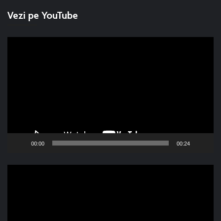
Vezi pe YouTube
Player
video
00:00
00:24