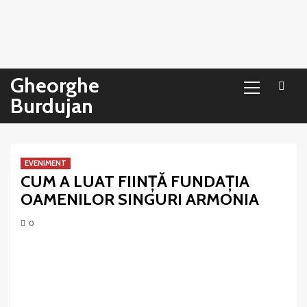
Sari
la
conținut
Primary
Gheorghe
Menu
Burdujan
EVENIMENT
CUM A LUAT FIINȚĂ FUNDAȚIA
OAMENILOR SINGURI ARMONIA
0