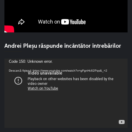
Andrei Pleșu răspunde încântător întrebărilor
Player
Code 150: Unknown error.
video
Descarcă fișierul: https://www.youtube.com/watch?v=gFgnHc62Pqs&_=2