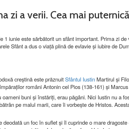
a zi a verii. Cea mai puternic
e 1 iunie este sărbătorit un sfânt important. Prima zi d
Marele Sfânt a dus o viață plină de evlavie și iubire de D
rtodoxă creștină este prăznuit
Sfântul Iustin
Martirul și Fil
a împăraților români Antonin cel Pios (138-161) și Marcus
 oameni buni și înstăriți, erau păgâni. Nici Iustin nu a fost
trân pe malul marii, care îi vorbește de Hristos. Acesta 
de deodată un foc în suflet și îl cuprinde o mare dragoste 