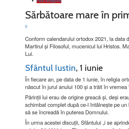
Fără categorie
Sărbătoare mare în prim
0
Conform calendarului ortodox 2021, la data d
Martirul și Filosoful, mucenicul lui Hristos. 
Lui.
Sfântul Iustin
, 1 iunie
În fiecare an, pe data de 1 iunie, în religia o
născut în jurul anului 100 și a trăit în vreme
Părinții lui erau de origine greacă și, deși erau
schimbat complet după ce-l întâlnește pe un bă
să se încreadă în puterea Domnului.
În urma acestei discuții, Sfântului „i se aprin