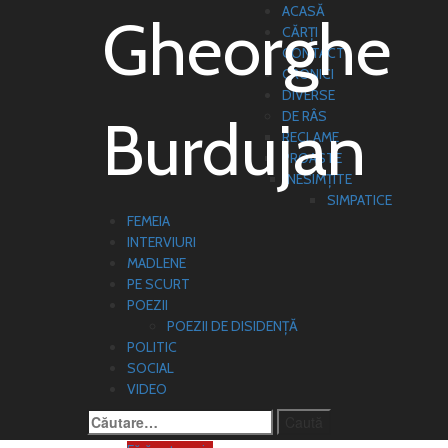
Sari
Primary
ACASĂ
Gheorghe
la
Menu
CĂRȚI
conținut
CONTACT
CRONICI
DIVERSE
Burdujan
DE RÂS
RECLAME
PROASTE
NESIMȚITE
SIMPATICE
FEMEIA
INTERVIURI
MADLENE
PE SCURT
POEZII
POEZII DE DISIDENȚĂ
POLITIC
SOCIAL
VIDEO
Caută
după: