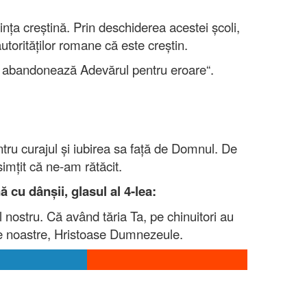
ța creștină. Prin deschiderea acestei școli,
utorităților romane că este creștin.
u abandonează Adevărul pentru eroare“.
tru curajul și iubirea sa față de Domnul. De
simțit că ne-am rătăcit.
 cu dânşii, glasul al 4-lea:
 nostru. Că având tăria Ta, pe chinuitori au
ele noastre, Hristoase Dumnezeule.