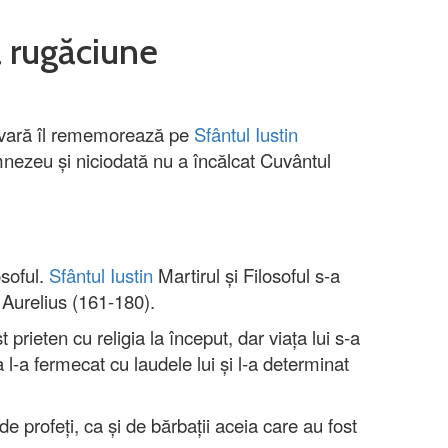
ă rugăciune
e vară îl rememorează pe
Sfântul Iustin
umnezeu și niciodată nu a încălcat Cuvântul
osoful.
Sfântul Iustin
Martirul și Filosoful s-a
 Aurelius (161-180).
 prieten cu religia la început, dar viața lui s-a
l-a fermecat cu laudele lui și l-a determinat
de profeți, ca și de bărbații aceia care au fost