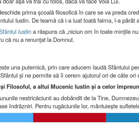
că doar așa va trăi cu folos, dacă va face Voia Lui.
chide prima școală filosofică în care se va preda credin
tului Iustin. De teamă că i-a luat toată faima, l-a pârât a
Sfântul Iustin
a răspuns că „niciun om în toate mințile n
tru că nu a renunțat la Domnul.
ste una puternică, prin care aducem laudă Sfântului pen
fântul și ne permite să îi cerem ajutorul ori de câte ori 
i Filosoful, a altui Mucenic Iustin şi a celor împreună
cununile nestricăciunii au dobândit de la Tine, Dumnezeul
oase îndrăzniri. Pentru rugăciunile lor, mântuieşte suflet