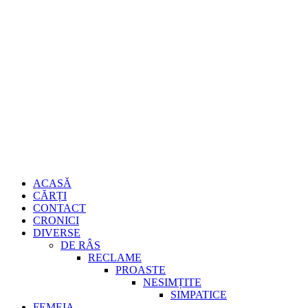
Sari
Gheorghe
la
conținut
Burdujan
Primary
ACASĂ
Menu
CĂRȚI
CONTACT
CRONICI
DIVERSE
DE RÂS
RECLAME
PROASTE
NESIMȚITE
SIMPATICE
FEMEIA