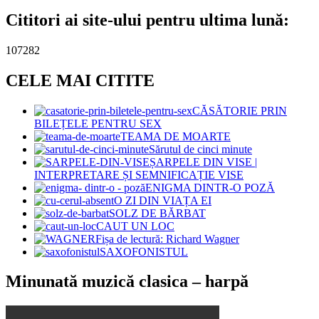
Cititori ai site-ului pentru ultima lună:
107282
CELE MAI CITITE
CĂSĂTORIE PRIN
BILEȚELE PENTRU SEX
TEAMA DE MOARTE
Sărutul de cinci minute
ȘARPELE DIN VISE |
INTERPRETARE ȘI SEMNIFICAȚIE VISE
ENIGMA DINTR-O POZĂ
O ZI DIN VIAȚA EI
SOLZ DE BĂRBAT
CAUT UN LOC
Fișa de lectură: Richard Wagner
SAXOFONISTUL
Minunată muzică clasica – harpă