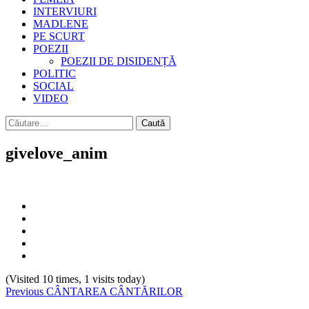
INTERVIURI
MADLENE
PE SCURT
POEZII
POEZII DE DISIDENȚĂ
POLITIC
SOCIAL
VIDEO
Caută
după:
givelove_anim
(Visited 10 times, 1 visits today)
Continue
Previous
CÂNTAREA CÂNTĂRILOR