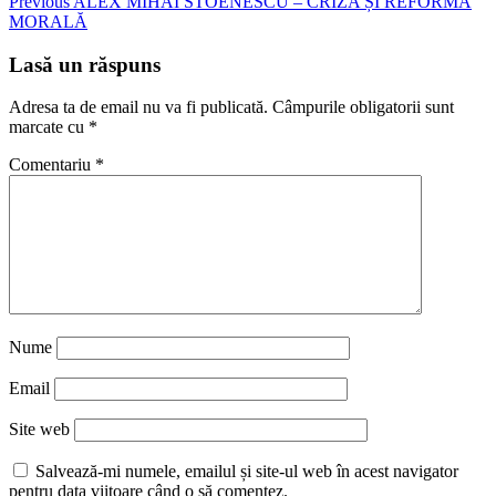
Continue
Previous
ALEX MIHAI STOENESCU – CRIZA ȘI REFORMA
MORALĂ
Reading
Lasă un răspuns
Adresa ta de email nu va fi publicată.
Câmpurile obligatorii sunt
marcate cu
*
Comentariu
*
Nume
Email
Site web
Salvează-mi numele, emailul și site-ul web în acest navigator
pentru data viitoare când o să comentez.