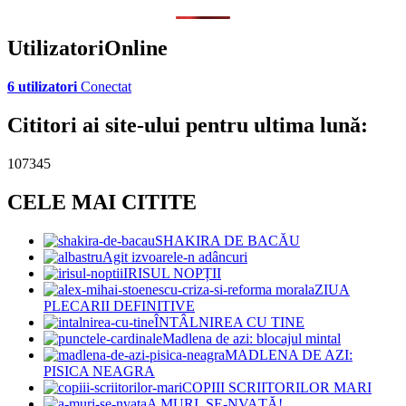
UtilizatoriOnline
6 utilizatori
Conectat
Cititori ai site-ului pentru ultima lună:
107345
CELE MAI CITITE
SHAKIRA DE BACĂU
Agit izvoarele-n adâncuri
IRISUL NOPȚII
ZIUA
PLECARII DEFINITIVE
ÎNTÂLNIREA CU TINE
Madlena de azi: blocajul mintal
MADLENA DE AZI:
PISICA NEAGRA
COPIII SCRIITORILOR MARI
A MURI, SE-NVAȚĂ!