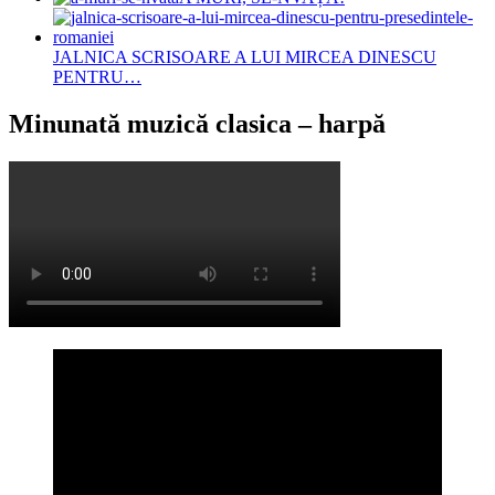
JALNICA SCRISOARE A LUI MIRCEA DINESCU
PENTRU…
Minunată muzică clasica – harpă