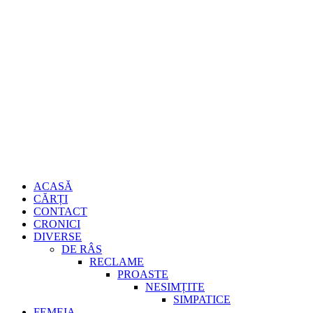
Sari
Gheorghe
la
conținut
Burdujan
Primary
ACASĂ
Menu
CĂRȚI
CONTACT
CRONICI
DIVERSE
DE RÂS
RECLAME
PROASTE
NESIMȚITE
SIMPATICE
FEMEIA