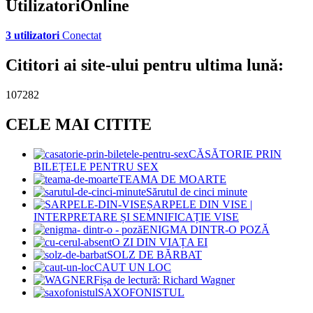
UtilizatoriOnline
3 utilizatori
Conectat
Cititori ai site-ului pentru ultima lună:
107282
CELE MAI CITITE
CĂSĂTORIE PRIN
BILEȚELE PENTRU SEX
TEAMA DE MOARTE
Sărutul de cinci minute
ȘARPELE DIN VISE |
INTERPRETARE ȘI SEMNIFICAȚIE VISE
ENIGMA DINTR-O POZĂ
O ZI DIN VIAȚA EI
SOLZ DE BĂRBAT
CAUT UN LOC
Fișa de lectură: Richard Wagner
SAXOFONISTUL