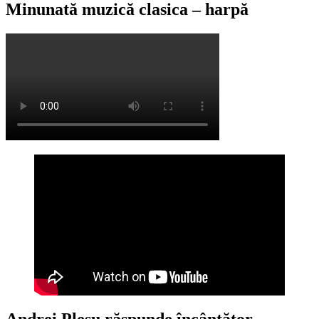
Minunată muzică clasica – harpă
Andrei Pleșu răspunde încântător