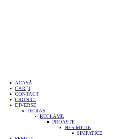
Sari
Gheorghe
la
conținut
Burdujan
Primary
ACASĂ
Menu
CĂRȚI
CONTACT
CRONICI
DIVERSE
DE RÂS
RECLAME
PROASTE
NESIMȚITE
SIMPATICE
FEMEIA