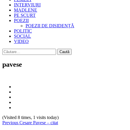
INTERVIURI
MADLENE
PE SCURT
POEZII
POEZII DE DISIDENȚĂ
POLITIC
SOCIAL
VIDEO
Caută
după:
pavese
(Visited 8 times, 1 visits today)
Continue
Previous
Cesare Pavese – citat