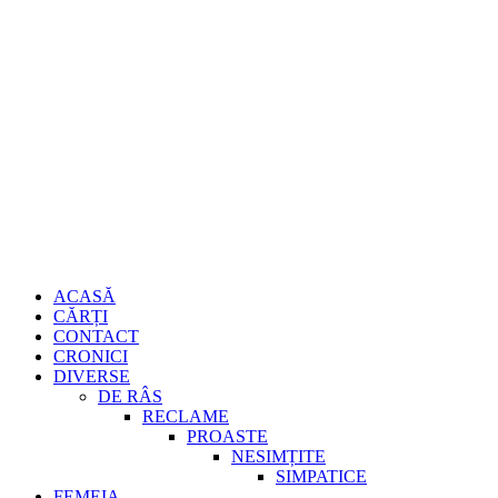
Sari
Gheorghe
la
conținut
Burdujan
Primary
ACASĂ
Menu
CĂRȚI
CONTACT
CRONICI
DIVERSE
DE RÂS
RECLAME
PROASTE
NESIMȚITE
SIMPATICE
FEMEIA