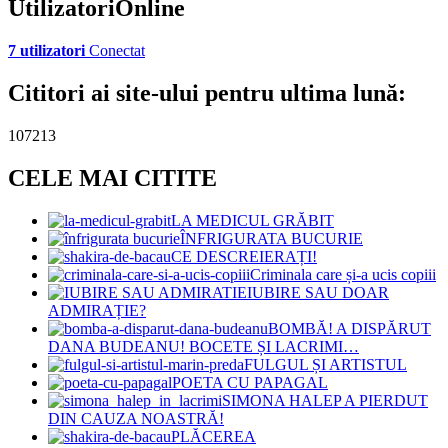
UtilizatoriOnline
7 utilizatori
Conectat
Cititori ai site-ului pentru ultima lună:
107213
CELE MAI CITITE
LA MEDICUL GRĂBIT
ÎNFRIGURATA BUCURIE
CE DESCREIERAȚI!
Criminala care și-a ucis copiii
IUBIRE SAU DOAR
ADMIRAȚIE?
BOMBĂ! A DISPĂRUT
DANA BUDEANU! BOCETE ȘI LACRIMI…
FULGUL ȘI ARTISTUL
POETA CU PAPAGAL
SIMONA HALEP A PIERDUT
DIN CAUZA NOASTRĂ!
PLĂCEREA