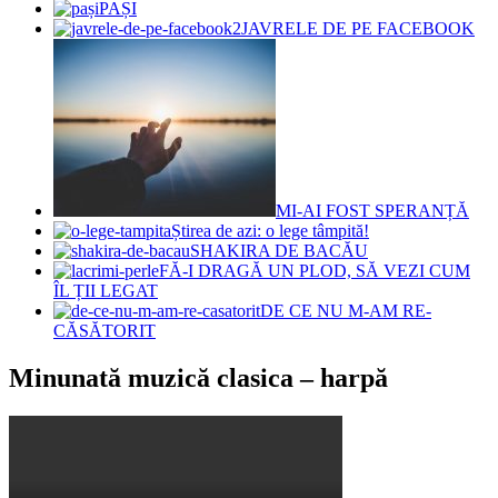
PAȘI
JAVRELE DE PE FACEBOOK
MI-AI FOST SPERANȚĂ
Știrea de azi: o lege tâmpită!
SHAKIRA DE BACĂU
FĂ-I DRAGĂ UN PLOD, SĂ VEZI CUM
ÎL ȚII LEGAT
DE CE NU M-AM RE-
CĂSĂTORIT
Minunată muzică clasica – harpă