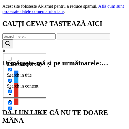
Acest site folosește Akismet pentru a reduce spamul.
Află cum sunt
procesate datele comentariilor tale
.
CAUȚI CEVA? TASTEAZĂ AICI
Urmărește-mă și pe următoarele:…
Exact matches only
Search in title
facebook
twitter
Search in content
youtube
youtube
youtube
DĂ-I UN LIKE CĂ NU TE DOARE
MÂNA