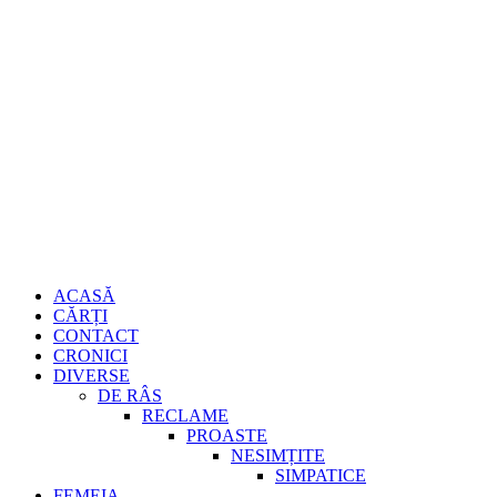
Sari
Gheorghe
la
conținut
Burdujan
Primary
ACASĂ
Menu
CĂRȚI
CONTACT
CRONICI
DIVERSE
DE RÂS
RECLAME
PROASTE
NESIMȚITE
SIMPATICE
FEMEIA