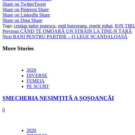
Share on Twitter
Tweet
Share on Pinterest
Share
Share on LinkedIn
Share
Share on Digg
Share
Tags:
cristian tudor popescu
,
emil hurezeanu. regele mihai
,
ION TIR
Continue
Previous
CÂND TE OMOARĂ UN STRĂIN LA TINE-N ȚARĂ
Next
BANI PENTRU PARTIDE – O LEGE SCANDALOASĂ
Reading
More Stories
2020
DIVERSE
FEMEIA
PE SCURT
ȘMECHERIA NESIMȚITĂ A ȘOȘOANCĂI
0
2020