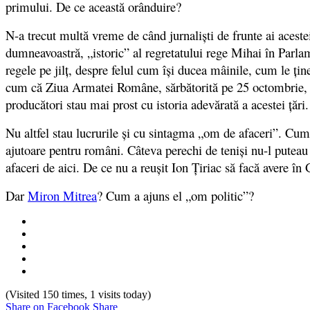
primului. De ce această orânduire?
N-a trecut multă vreme de când jurnalişti de frunte ai acestei
dumneavoastră, „istoric” al regretatului rege Mihai în Par
regele pe jilţ, despre felul cum îşi ducea mâinile, cum le 
cum că Ziua Armatei Române, sărbătorită pe 25 octombrie, s-a
producători stau mai prost cu istoria adevărată a acestei ţări.
Nu altfel stau lucrurile şi cu sintagma „om de afaceri”. Cu
ajutoare pentru români. Câteva perechi de teniși nu-l puteau
afaceri de aici. De ce nu a reușit Ion Țiriac să facă avere î
Dar
Miron Mitrea
? Cum a ajuns el „om politic”?
(Visited 150 times, 1 visits today)
Share on Facebook
Share