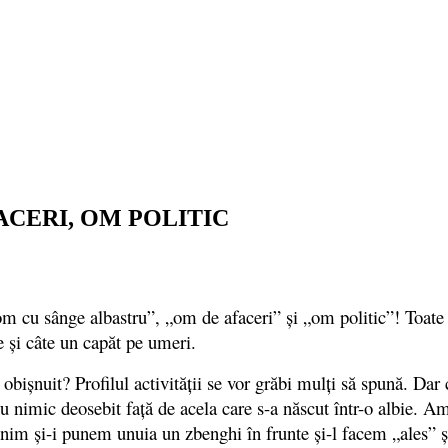
ACERI, OM POLITIC
om cu sânge albastru”, „om de afaceri” şi „om politic”! Toat
 şi câte un capăt pe umeri.
işnuit? Profilul activităţii se vor grăbi mulţi să spună. Dar c
cu nimic deosebit faţă de acela care s-a născut într-o albie. A
 venim şi-i punem unuia un zbenghi în frunte şi-l facem „ales” 