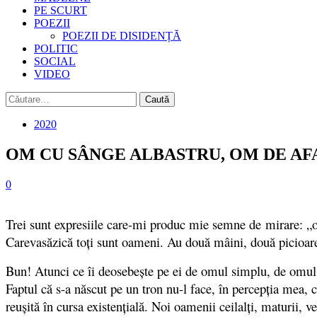
PE SCURT
POEZII
POEZII DE DISIDENȚĂ
POLITIC
SOCIAL
VIDEO
Caută
după:
2020
OM CU SÂNGE ALBASTRU, OM DE AF
0
Trei sunt expresiile care-mi produc mie semne de
mirare: „
Carevasăzică toţi sunt oameni. Au două mâini, două picioare
Bun! Atunci ce îi deosebeşte pe ei de omul simplu, de omul ob
Faptul că s-a născut pe un tron nu-l face, în percepţia mea, 
reuşită în cursa existenţială. Noi oamenii ceilalţi, maturii,