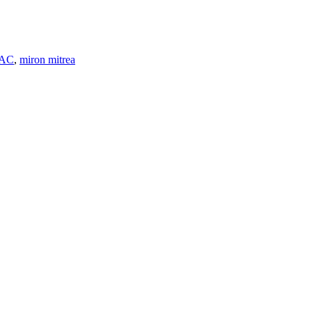
IAC
,
miron mitrea