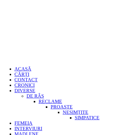
Sari
Gheorghe Burd
la
conținut
Primary
ACASĂ
Menu
CĂRȚI
CONTACT
CRONICI
DIVERSE
DE RÂS
RECLAME
PROASTE
NESIMȚITE
SIMPATICE
FEMEIA
INTERVIURI
MADLENE