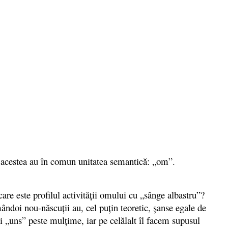
e acestea au în comun unitatea semantică: „om”.
are este profilul activităţii omului cu „sânge albastru”?
mândoi nou-născuţii au, cel puţin teoretic, şanse egale de
şi „uns” peste mulţime, iar pe celălalt îl facem supusul