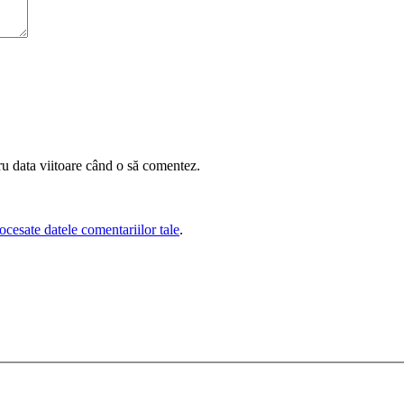
ru data viitoare când o să comentez.
cesate datele comentariilor tale
.