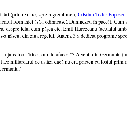
 ţări (printre care, spre regretul meu,
Cristian Tudor Popescu
lamentul României (să-l odihnească Dumnezeu în pace!). Cum s
ţinea, despre felul cum păşea etc. Emil Hurezeanu (actualul a
 născut din ziua regelui. Antena 3 a dedicat programe speciale
m a ajuns Ion Țiriac „om de afaceri”? A venit din Germania (
 face miliardarul de astăzi dacă nu era prieten cu fostul prim
n Germania?