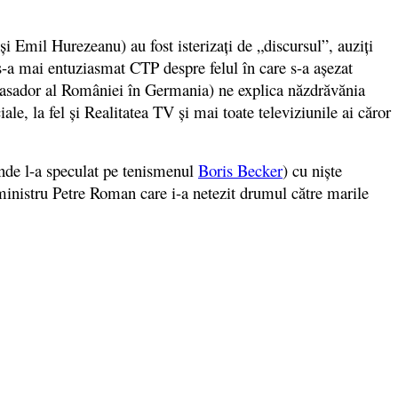
şi Emil Hurezeanu) au fost isterizaţi de „discursul”, auziţi
-a mai entuziasmat CTP despre felul în care s-a aşezat
mbasador al României în Germania) ne explica năzdrăvănia
, la fel şi Realitatea TV şi mai toate televiziunile ai căror
unde l-a speculat pe tenismenul
Boris Becker
) cu niște
 ministru Petre Roman care i-a netezit drumul către marile