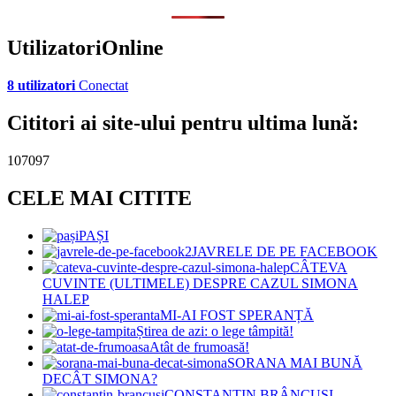
UtilizatoriOnline
8 utilizatori
Conectat
Cititori ai site-ului pentru ultima lună:
107097
CELE MAI CITITE
PAȘI
JAVRELE DE PE FACEBOOK
CÂTEVA
CUVINTE (ULTIMELE) DESPRE CAZUL SIMONA
HALEP
MI-AI FOST SPERANȚĂ
Știrea de azi: o lege tâmpită!
Atât de frumoasă!
SORANA MAI BUNĂ
DECÂT SIMONA?
CONSTANTIN BRÂNCUȘI