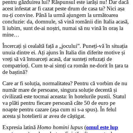
pentru găzduirea lui? Răspunsul este iarăși nu! Dar dacă
acest infestat ar fi cazat peste drum de casa ta? Nici așa
nu-ți convine. Până la urmă ajungem la următoarea
concluzie: da, domnule, să vină românii din Italia acasă,
îi iubim, sunt de-ai noștri, numai să nu vină în oraș la
mine…
Încercați și cealaltă față a „jocului”. Puneți-vă în situația
unuia dintre ei. Ați ajuns în Italia din diferite motive și
vreți să vă întoarceți acasă, dar sunteți refuzați de
compatrioți. Cum te-ai simți ca român ne-dorit în țara ta
de baștină?
Care ar fi soluția, normalitatea? Pentru că vorbim de nu
număr mare de persoane, singura soluție decentă și
civilizată este tocmai aceasta: în hotelurile pustii. Statul
va plăti pentru fiecare persoană câte 50 de euro pe
noapte pentru cazare (așa cum ni s-a spus). În felul
acesta și hotelierii ar avea de câștigat.
Expresia latină
Homo homini lupus
(
omul este lup