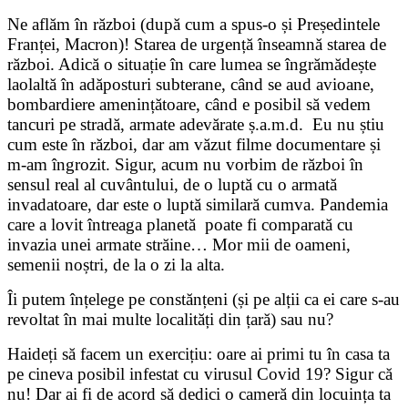
Ne aflăm în război (după cum a spus-o și Președintele
Franței, Macron)! Starea de urgență înseamnă starea de
război. Adică o situație în care lumea se îngrămădește
laolaltă în adăposturi subterane, când se aud avioane,
bombardiere amenințătoare, când e posibil să vedem
tancuri pe stradă, armate adevărate ș.a.m.d. Eu nu știu
cum este în război, dar am văzut filme documentare și
m-am îngrozit. Sigur, acum nu vorbim de război în
sensul real al cuvântului, de o luptă cu o armată
invadatoare, dar este o luptă similară cumva. Pandemia
care a lovit întreaga planetă poate fi comparată cu
invazia unei armate străine… Mor mii de oameni,
semenii noștri, de la o zi la alta.
Îi putem înțelege pe constănțeni (și pe alții ca ei care s-au
revoltat în mai multe localități din țară) sau nu?
Haideți să facem un exercițiu: oare ai primi tu în casa ta
pe cineva posibil infestat cu virusul Covid 19? Sigur că
nu! Dar ai fi de acord să dedici o cameră din locuința ta