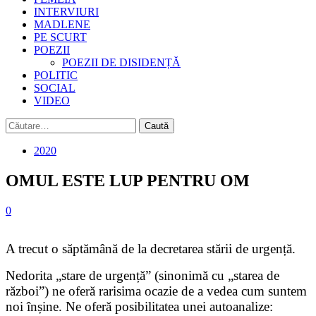
INTERVIURI
MADLENE
PE SCURT
POEZII
POEZII DE DISIDENȚĂ
POLITIC
SOCIAL
VIDEO
Caută
după:
2020
OMUL ESTE LUP PENTRU OM
0
A trecut o săptămână de la decretarea stării de urgență.
Nedorita „stare de urgență” (sinonimă cu „starea de
război”) ne oferă rarisima ocazie de a vedea cum suntem
noi înșine. Ne oferă posibilitatea unei autoanalize: