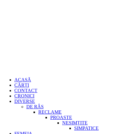
Sari
Gheorghe
la
conținut
Burdujan
Primary
ACASĂ
Menu
CĂRȚI
CONTACT
CRONICI
DIVERSE
DE RÂS
RECLAME
PROASTE
NESIMȚITE
SIMPATICE
FEMEIA