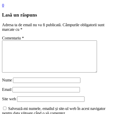
0
Lasă un răspuns
Adresa ta de email nu va fi publicată.
Câmpurile obligatorii sunt
marcate cu
*
Comentariu
*
Nume
Email
Site web
Salvează-mi numele, emailul și site-ul web în acest navigator
pentru data viitoare când o să comentez.