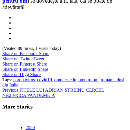
pentru om
) se dovedește a fi, iată, cât se poate de
adevărată!
(Visited 89 times, 1 visits today)
Share on Facebook
Share
Share on Twitter
Tweet
Share on Pinterest
Share
Share on LinkedIn
Share
Share on Digg
Share
Tags:
coronavirus
,
covid19
,
omul este lup pentru om
,
romani adusi
din Italia
Continue
Previous
FIȚELE LUI ADRIAN STREINU CERCEL
Next
FRICA PANDEMICĂ
Reading
More Stories
2020