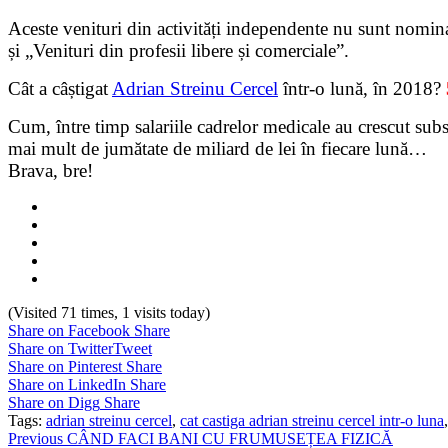
Aceste venituri din activități independente nu sunt nominal
și „Venituri din profesii libere și comerciale”.
Cât a câștigat
Adrian Streinu Cercel
într-o lună, în 2018?
Cum, între timp salariile cadrelor medicale au crescut sub
mai mult de jumătate de miliard de lei în fiecare lună…
Brava, bre!
(Visited 71 times, 1 visits today)
Share on Facebook
Share
Share on Twitter
Tweet
Share on Pinterest
Share
Share on LinkedIn
Share
Share on Digg
Share
Tags:
adrian streinu cercel
,
cat castiga adrian streinu cercel intr-o luna
Continue
Previous
CÂND FACI BANI CU FRUMUSEȚEA FIZICĂ