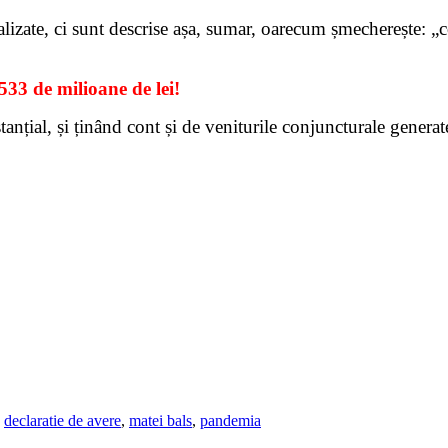
izate, ci sunt descrise așa, sumar, oarecum șmecherește: „co
533 de milioane de lei!
stanțial, și ținând cont și de veniturile conjuncturale gene
,
declaratie de avere
,
matei bals
,
pandemia