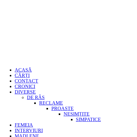
Sari
Gheorghe Burd
la
conținut
Primary
ACASĂ
Menu
CĂRȚI
CONTACT
CRONICI
DIVERSE
DE RÂS
RECLAME
PROASTE
NESIMȚITE
SIMPATICE
FEMEIA
INTERVIURI
MADLENE