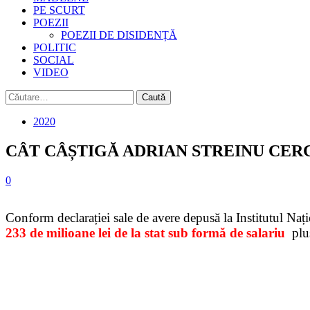
PE SCURT
POEZII
POEZII DE DISIDENȚĂ
POLITIC
SOCIAL
VIDEO
Caută
după:
2020
CÂT CÂȘTIGĂ ADRIAN STREINU CER
0
Conform declarației sale de avere depusă la Institutul Naț
233 de milioane lei de la stat sub formă de salariu
plus